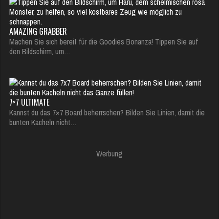
AMAZING GRABBER
Machen Sie sich bereit für die Goodies Bonanza! Tippen Sie auf
den Bildschirm, um…
7×7 ULTIMATE
Kannst du das 7×7 Board beherrschen? Bilden Sie Linien, damit die
bunten Kacheln nicht…
Werbung